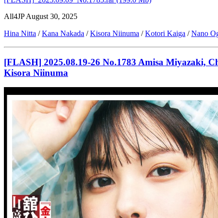
All4JP
August 30, 2025
Hina Nitta
/
Kana Nakada
/
Kisora Niinuma
/
Kotori Kaiga
/
Nano Og
[FLASH] 2025.08.19-26 No.1783 Amisa Miyazaki, Chi
Kisora Niinuma