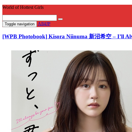
World of Hottest Girls
All4JP
Toggle navigation
[WPB Photobook] Kisora Niinuma 新沼希空 – I’l