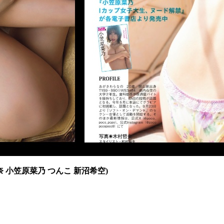
妃奈 小笠原菜乃 つんこ 新沼希空)