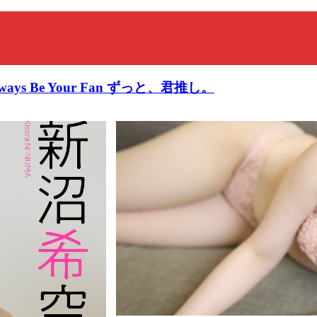
l Always Be Your Fan ずっと、君推し。