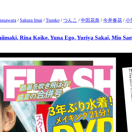
asawara
/
Sakura Imai
/
Tsunko
/
つんこ
/
中田花奈
/
今井春花
/
小
imaki, Rina Koike, Yuna Ego, Yuriya Sakai, Mio Sae