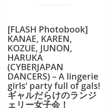
[FLASH Photobook]
KANAE, KAREN,
KOZUE, JUNON,
HARUKA
(CYBERJAPAN
DANCERS) – A lingerie
girls’ party full of gals!
ギャルだらけのランジ
ェリー女子会！