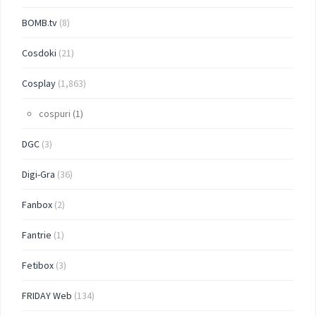
BOMB.tv
(8)
Cosdoki
(21)
Cosplay
(1,863)
cospuri
(1)
DGC
(3)
Digi-Gra
(36)
Fanbox
(2)
Fantrie
(1)
Fetibox
(3)
FRIDAY Web
(134)