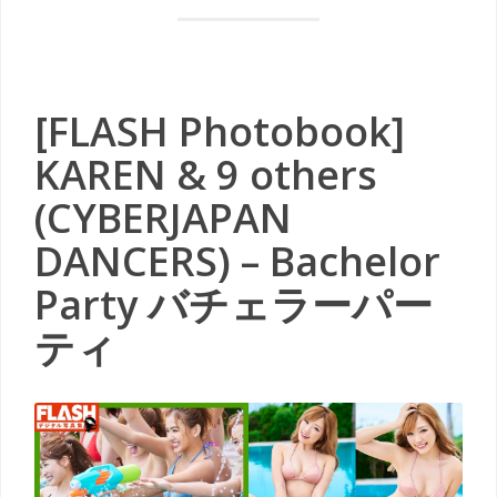
[FLASH Photobook]
KAREN & 9 others
(CYBERJAPAN
DANCERS) – Bachelor
Party バチェラーパー
ティ