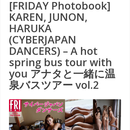
[FRIDAY Photobook]
KAREN, JUNON,
HARUKA
(CYBERJAPAN
DANCERS) – A hot
spring bus tour with
you アナタと一緒に温
泉バスツアー vol.2