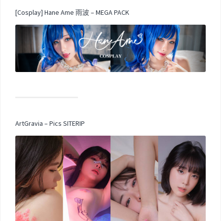
[Cosplay] Hane Ame 雨波 – MEGA PACK
ArtGravia – Pics SITERIP