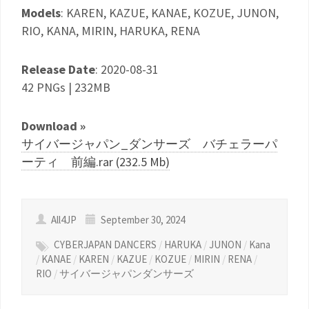
Models
: KAREN, KAZUE, KANAE, KOZUE, JUNON,
RIO, KANA, MIRIN, HARUKA, RENA
Release Date
: 2020-08-31
42 PNGs | 232MB
Download »
サイバージャパン_ダンサーズ バチェラーパ
ーティ 前編.rar (232.5 Mb)
All4JP
September 30, 2024
CYBERJAPAN DANCERS
/
HARUKA
/
JUNON
/
Kana
/
KANAE
/
KAREN
/
KAZUE
/
KOZUE
/
MIRIN
/
RENA
/
RIO
/
サイバージャパンダンサーズ