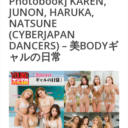
Photobook] KAREN,
JUNON, HARUKA,
NATSUNE
(CYBERJAPAN
DANCERS) – 美BODYギ
ャルの日常