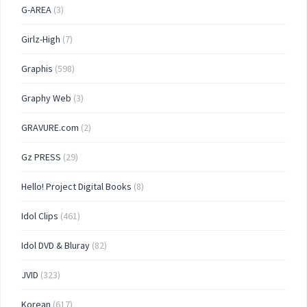
G-AREA
(3)
Girlz-High
(7)
Graphis
(598)
Graphy Web
(3)
GRAVURE.com
(2)
Gz PRESS
(29)
Hello! Project Digital Books
(8)
Idol Clips
(461)
Idol DVD & Bluray
(82)
JVID
(323)
Korean
(617)