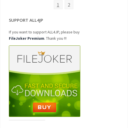
1
2
SUPPORT ALL4JP
If you want to support ALL4JP, please buy
FileJoker Premium
. Thank you !!!