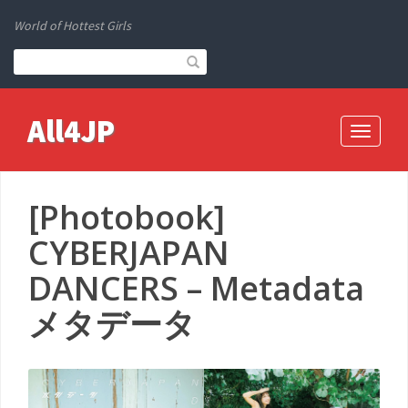
World of Hottest Girls
All4JP
Toggle
navigati
[Photobook]
CYBERJAPAN
DANCERS – Metadata
メタデータ