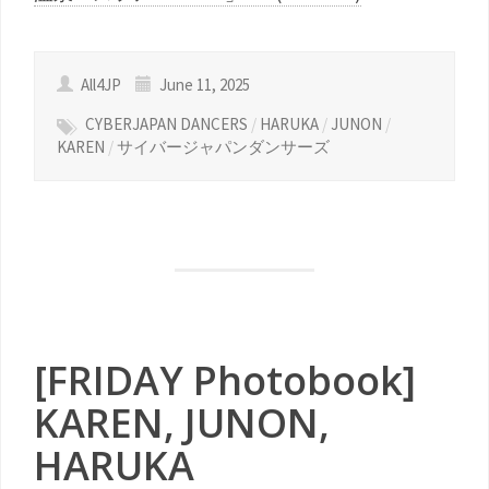
All4JP
June 11, 2025
CYBERJAPAN DANCERS
/
HARUKA
/
JUNON
/
KAREN
/
サイバージャパンダンサーズ
[FRIDAY Photobook]
KAREN, JUNON,
HARUKA