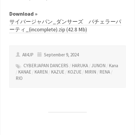
Download »
サイバージャパン_ダンサーズ バチェラーパ
ーティ_(incomplete).zip (42.8 Mb)
All4JP
September 9, 2024
CYBERJAPAN DANCERS
/
HARUKA
/
JUNON
/
Kana
/
KANAE
/
KAREN
/
KAZUE
/
KOZUE
/
MIRIN
/
RENA
/
RIO