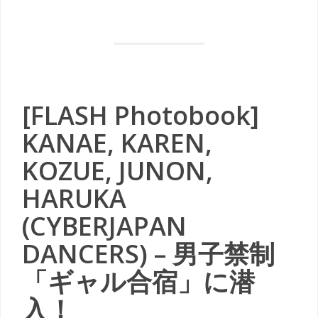
[FLASH Photobook]
KANAE, KAREN,
KOZUE, JUNON,
HARUKA
(CYBERJAPAN
DANCERS) – 男子禁制
「ギャル合宿」に潜
入！