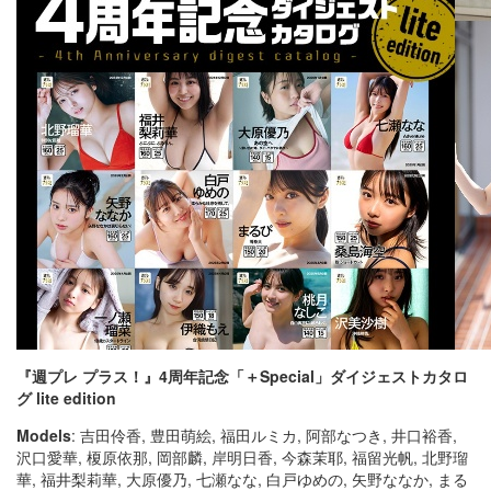
『週プレ プラス！』4周年記念「＋Special」ダイジェストカタロ
グ lite edition
Models
: 吉田伶香, 豊田萌絵, 福田ルミカ, 阿部なつき, 井口裕香,
沢口愛華, 榎原依那, 岡部麟, 岸明日香, 今森茉耶, 福留光帆, 北野瑠
華, 福井梨莉華, 大原優乃, 七瀬なな, 白戸ゆめの, 矢野ななか, まる