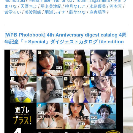
まりな
/
天野ちよ
/
星名美津紀
/
桃月なしこ
/
永島優美
/
河本景
/
紫堂るい
/
美波那緒
/
羽瀬レイナ
/
蒔埜ひな
/
麻倉瑞季
/
[WPB Photobook] 4th Anniversary digest catalog 4周
年記念「＋Special」ダイジェストカタログ lite edition