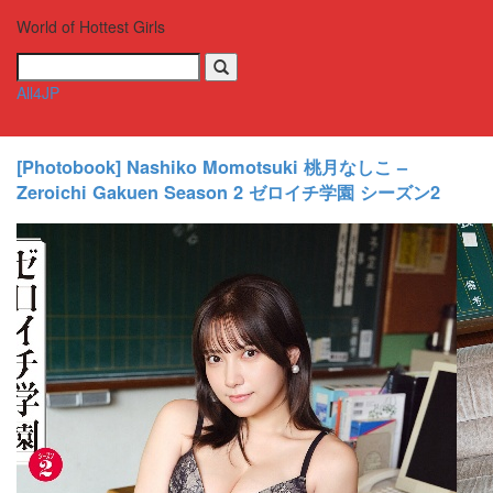
World of Hottest Girls
All4JP
Toggle
navigati
[Photobook] Nashiko Momotsuki 桃月なしこ –
Zeroichi Gakuen Season 2 ゼロイチ学園 シーズン2