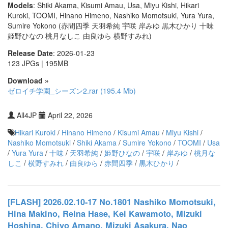
Models
: Shiki Akama, Kisumi Amau, Usa, Miyu Kishi, Hikari
Kuroki, TOOMI, Hinano Himeno, Nashiko Momotsuki, Yura Yura,
Sumire Yokono (赤間四季 天羽希純 宇咲 岸みゆ 黒木ひかり 十味
姫野ひなの 桃月なしこ 由良ゆら 横野すみれ)
Release Date
: 2026-01-23
123 JPGs | 195MB
Download »
ゼロイチ学園_シーズン2.rar (195.4 Mb)
All4JP
April 22, 2026
Hikari Kuroki
/
Hinano Himeno
/
Kisumi Amau
/
Miyu Kishi
/
Nashiko Momotsuki
/
Shiki Akama
/
Sumire Yokono
/
TOOMI
/
Usa
/
Yura Yura
/
十味
/
天羽希純
/
姫野ひなの
/
宇咲
/
岸みゆ
/
桃月な
しこ
/
横野すみれ
/
由良ゆら
/
赤間四季
/
黒木ひかり
/
[FLASH] 2026.02.10-17 No.1801 Nashiko Momotsuki,
Hina Makino, Reina Hase, Kei Kawamoto, Mizuki
Hoshina, Chiyo Amano, Mizuki Asakura, Nao