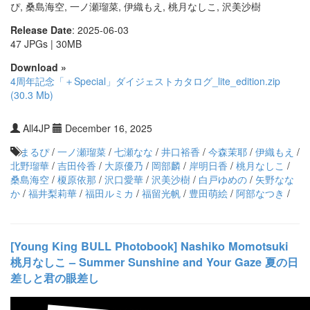
ぴ, 桑島海空, 一ノ瀬瑠菜, 伊織もえ, 桃月なしこ, 沢美沙樹
Release Date
: 2025-06-03
47 JPGs | 30MB
Download »
4周年記念「＋Special」ダイジェストカタログ_lite_edition.zip
(30.3 Mb)
All4JP
December 16, 2025
まるぴ
/
一ノ瀬瑠菜
/
七瀬なな
/
井口裕香
/
今森茉耶
/
伊織もえ
/
北野瑠華
/
吉田伶香
/
大原優乃
/
岡部麟
/
岸明日香
/
桃月なしこ
/
桑島海空
/
榎原依那
/
沢口愛華
/
沢美沙樹
/
白戸ゆめの
/
矢野なな
か
/
福井梨莉華
/
福田ルミカ
/
福留光帆
/
豊田萌絵
/
阿部なつき
/
[Young King BULL Photobook] Nashiko Momotsuki
桃月なしこ – Summer Sunshine and Your Gaze 夏の日
差しと君の眼差し