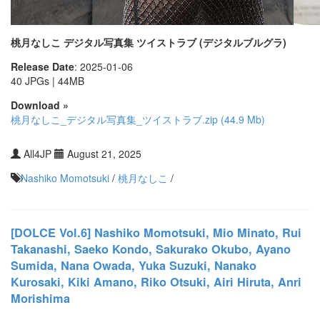
桃月なしこ デジタル写真集 ツイストラブ (デジタルブルグラ)
Release Date
: 2025-01-06
40 JPGs | 44MB
Download »
桃月なしこ_デジタル写真集_ツイストラブ.zip (44.9 Mb)
All4JP
August 21, 2025
Nashiko Momotsuki
/
桃月なしこ
/
[DOLCE Vol.6] Nashiko Momotsuki, Mio Minato, Rui
Takanashi, Saeko Kondo, Sakurako Okubo, Ayano
Sumida, Nana Owada, Yuka Suzuki, Nanako
Kurosaki, Kiki Amano, Riko Otsuki, Airi Hiruta, Anri
Morishima