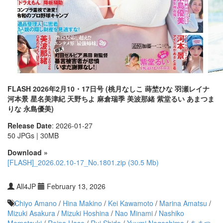
FLASH 2026年2月10・17日号 (桃月なしこ 蒔埜ひな 羽瀬レイナ
河本景 星名美津紀 天野ちよ 麻倉瑞季 美波那緒 紫堂るい あまつま
りな 永島優美)
Release Date
: 2026-01-27
50 JPGs | 30MB
Download »
[FLASH]_2026.02.10-17_No.1801.zip (30.5 Mb)
All4JP
February 13, 2026
Chiyo Amano
/
Hina Makino
/
Kei Kawamoto
/
Marina Amatsu
/
Mizuki Asakura
/
Mizuki Hoshina
/
Nao Minami
/
Nashiko
Momotsuki
/
Reina Hase
/
Rui Shido
/
Yuumi Nagashima
/
あまつ