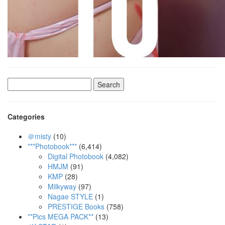
Search
for:
Categories
＠misty
(10)
***Photobook***
(6,414)
Digital Photobook
(4,082)
HMJM
(91)
KMP
(28)
Milkyway
(97)
Nagae STYLE
(1)
PRESTIGE Books
(758)
**Pics MEGA PACK**
(13)