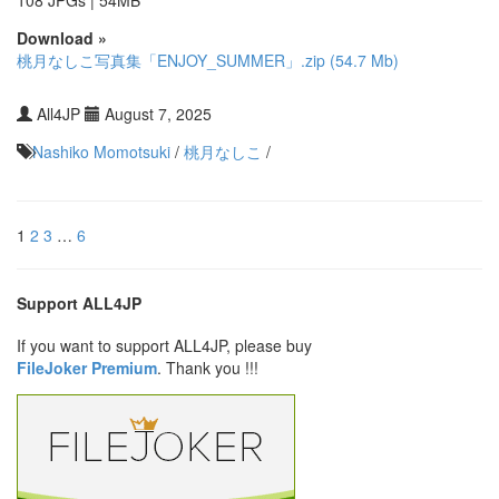
Download »
桃月なしこ写真集「ENJOY_SUMMER」.zip (54.7 Mb)
All4JP
August 7, 2025
Nashiko Momotsuki
/
桃月なしこ
/
1
2
3
…
6
Support ALL4JP
If you want to support ALL4JP, please buy
FileJoker Premium
. Thank you !!!