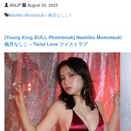
All4JP
August 25, 2025
Nashiko Momotsuki
/
桃月なしこ
/
[Young King BULL Photobook] Nashiko Momotsuki
桃月なしこ – Twist Love ツイストラブ