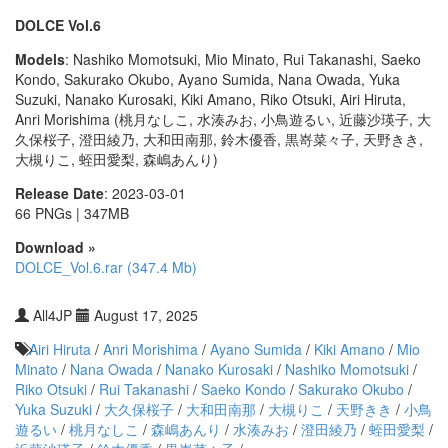
DOLCE Vol.6
Models
: Nashiko Momotsuki, Mio Minato, Rui Takanashi, Saeko
Kondo, Sakurako Okubo, Ayano Sumida, Nana Owada, Yuka
Suzuki, Nanako Kurosaki, Kiki Amano, Riko Otsuki, Airi Hiruta,
Anri Morishima (桃月なしこ, 水湊みお, 小鳥遊るい, 近藤沙瑛子, 大
久保桜子, 澄田綾乃, 大和田南那, 鈴木優香, 黒嵜菜々子, 天野きき,
大槻りこ, 蛭田愛梨, 森嶋あんり)
Release Date
: 2023-03-01
66 PNGs | 347MB
Download »
DOLCE_Vol.6.rar (347.4 Mb)
All4JP
August 17, 2025
Airi Hiruta
/
Anri Morishima
/
Ayano Sumida
/
Kiki Amano
/
Mio
Minato
/
Nana Owada
/
Nanako Kurosaki
/
Nashiko Momotsuki
/
Riko Otsuki
/
Rui Takanashi
/
Saeko Kondo
/
Sakurako Okubo
/
Yuka Suzuki
/
大久保桜子
/
大和田南那
/
大槻りこ
/
天野きき
/
小鳥
遊るい
/
桃月なしこ
/
森嶋あんり
/
水湊みお
/
澄田綾乃
/
蛭田愛梨
/