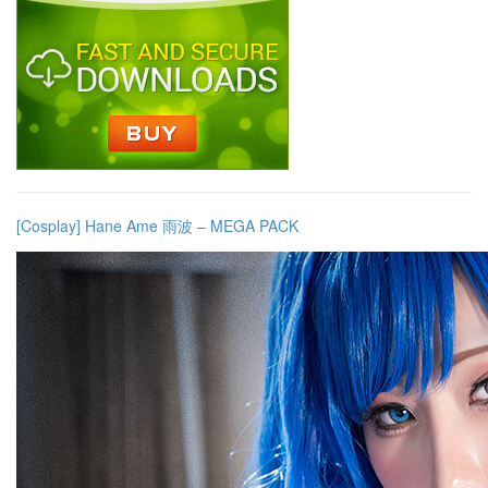
[Cosplay] Hane Ame 雨波 – MEGA PACK