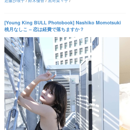
近藤沙瑛子
/
鈴木優香
/
黒嵜菜々子
/
[Young King BULL Photobook] Nashiko Momotsuki
桃月なしこ – 恋は経費で落ちますか？