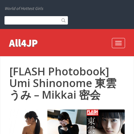
World of Hottest Girls
All4JP
Toggle
navigati
[FLASH Photobook]
Umi Shinonome 東雲
うみ – Mikkai 密会