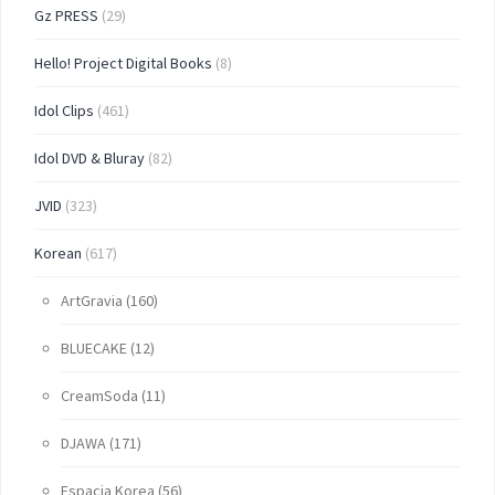
Gz PRESS
(29)
Hello! Project Digital Books
(8)
Idol Clips
(461)
Idol DVD & Bluray
(82)
JVID
(323)
Korean
(617)
ArtGravia
(160)
BLUECAKE
(12)
CreamSoda
(11)
DJAWA
(171)
Espacia Korea
(56)