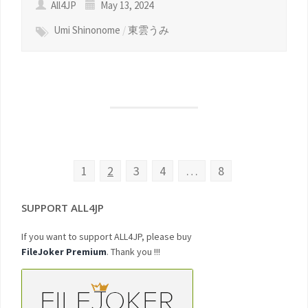
All4JP
May 13, 2024
Umi Shinonome
/
東雲うみ
1
2
3
4
…
8
SUPPORT ALL4JP
If you want to support ALL4JP, please buy
FileJoker Premium
. Thank you !!!