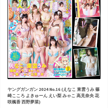
ヤングガンガン 2024 No.16 (えなこ 東雲うみ 篠
崎こころ よきゅーん えい梨 みゃこ 高見奈央 花
咲楓香 西野夢菜)