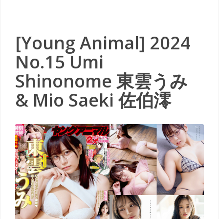
[Young Animal] 2024
No.15 Umi
Shinonome 東雲うみ
& Mio Saeki 佐伯澪