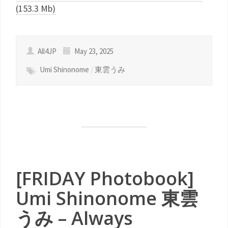
(153.3 Mb)
All4JP
May 23, 2025
Umi Shinonome
/
東雲うみ
[FRIDAY Photobook]
Umi Shinonome 東雲
うみ – Always