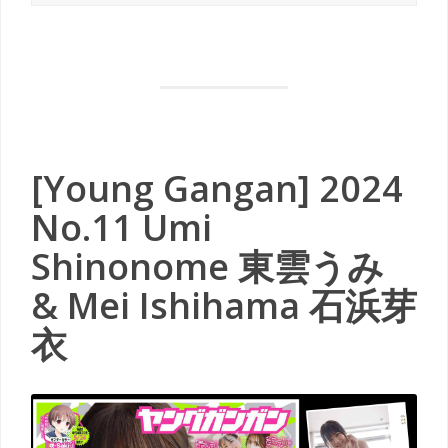
[Young Gangan] 2024
No.11 Umi
Shinonome 東雲うみ
& Mei Ishihama 石浜芽
衣