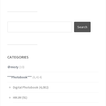
CATEGORIES
＠misty
(10)
***Photobook***
(6,414)
Digital Photobook
(4,082)
HMJM
(91)