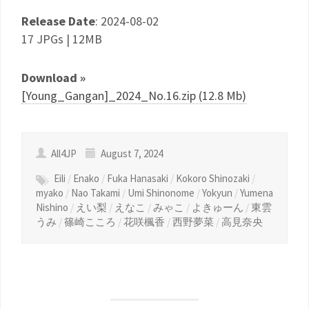
Release Date
: 2024-08-02
17 JPGs | 12MB
Download »
[Young_Gangan]_2024_No.16.zip (12.8 Mb)
All4JP
August 7, 2024
Eili
/
Enako
/
Fuka Hanasaki
/
Kokoro Shinozaki
/
myako
/
Nao Takami
/
Umi Shinonome
/
Yokyun
/
Yumena
Nishino
/
えい梨
/
えなこ
/
みゃこ
/
よきゅーん
/
東雲
うみ
/
篠崎こころ
/
花咲楓香
/
西野夢菜
/
高見奈央