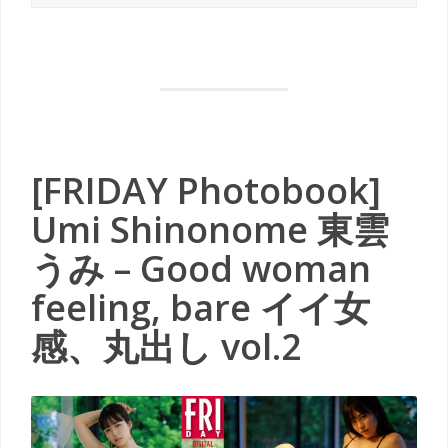
[FRIDAY Photobook]
Umi Shinonome 東雲
うみ – Good woman
feeling, bare イイ女
感、丸出し vol.2