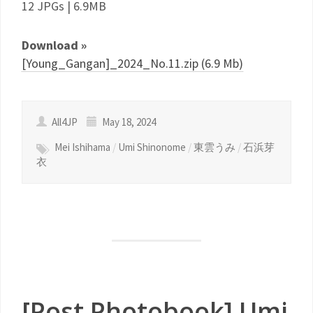
12 JPGs | 6.9MB
Download »
[Young_Gangan]_2024_No.11.zip (6.9 Mb)
All4JP
May 18, 2024
Mei Ishihama
/
Umi Shinonome
/
東雲うみ
/
石浜芽
衣
[Post Photobook] Umi