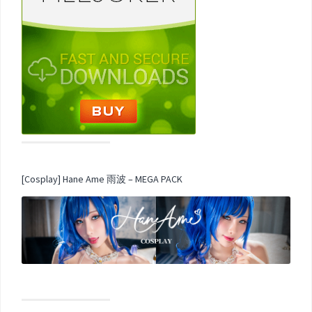
[Cosplay] Hane Ame 雨波 – MEGA PACK