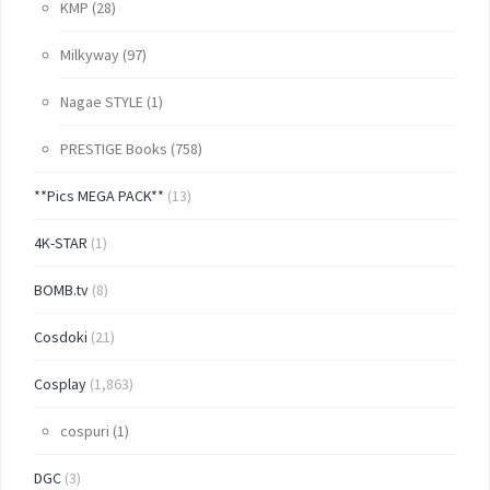
KMP
(28)
Milkyway
(97)
Nagae STYLE
(1)
PRESTIGE Books
(758)
**Pics MEGA PACK**
(13)
4K-STAR
(1)
BOMB.tv
(8)
Cosdoki
(21)
Cosplay
(1,863)
cospuri
(1)
DGC
(3)