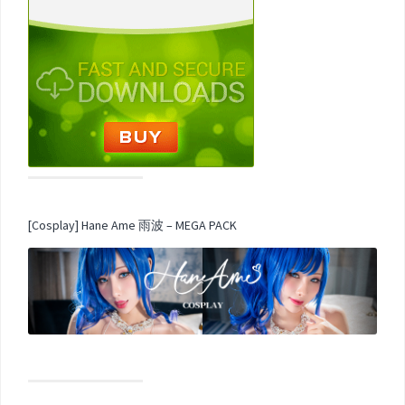
[Cosplay] Hane Ame 雨波 – MEGA PACK