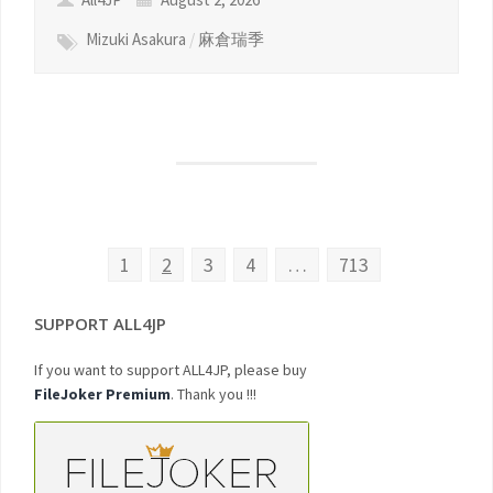
Mizuki Asakura
/
麻倉瑞季
1
2
3
4
…
713
SUPPORT ALL4JP
If you want to support ALL4JP, please buy
FileJoker Premium
. Thank you !!!