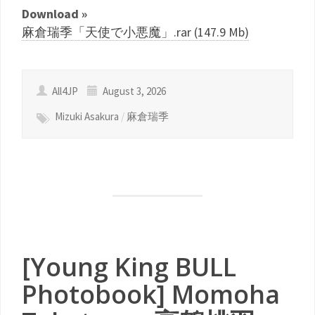
Download »
麻倉瑞季「天使で小悪魔」.rar (147.9 Mb)
All4JP
August 3, 2026
Mizuki Asakura
/
麻倉瑞季
[Young King BULL
Photobook] Momoha