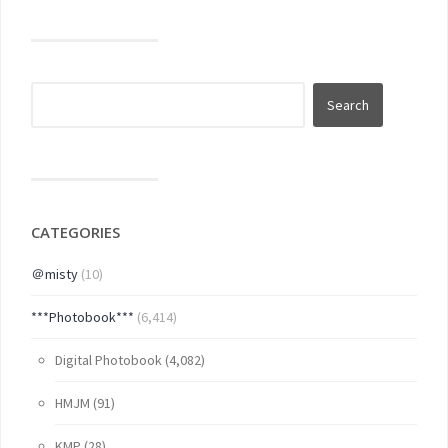
CATEGORIES
＠misty
(10)
***Photobook***
(6,414)
Digital Photobook
(4,082)
HMJM
(91)
KMP
(28)