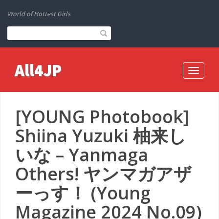
World of Hottest Girls
All4JP
Toggle
navigati
[YOUNG Photobook]
Shiina Yuzuki 柚来し
いな – Yanmaga
Others! ヤンマガアザ
ーっす！ (Young
Magazine 2024 No.09)