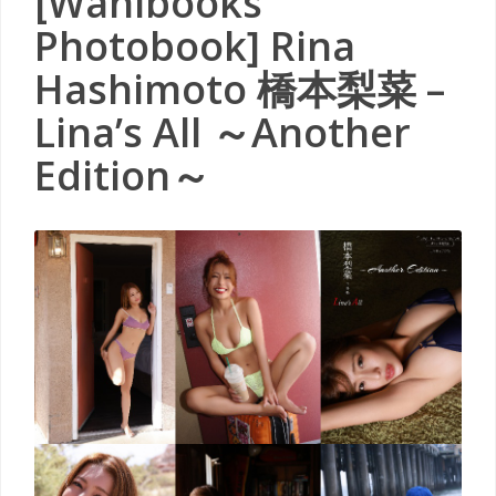
[Wanibooks
Photobook] Rina
Hashimoto 橋本梨菜 –
Lina’s All ～Another
Edition～