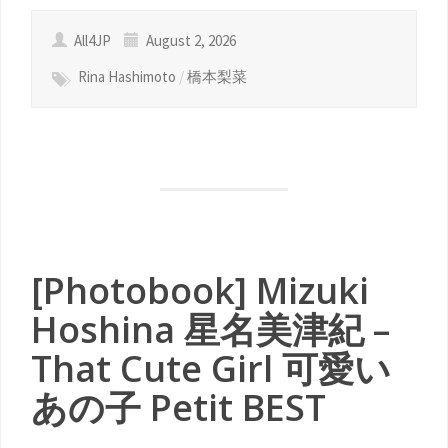
All4JP
August 2, 2026
Rina Hashimoto
/
橋本梨菜
[Photobook] Mizuki
Hoshina 星名美津紀 –
That Cute Girl 可愛い
あの子 Petit BEST