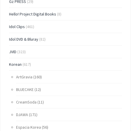
Gz PRESS
(29)
Hello! Project Digital Books
(8)
Idol Clips
(461)
Idol DVD & Bluray
(82)
JVID
(323)
Korean
(617)
ArtGravia
(160)
BLUECAKE
(12)
CreamSoda
(11)
DJAWA
(171)
Espacia Korea
(56)