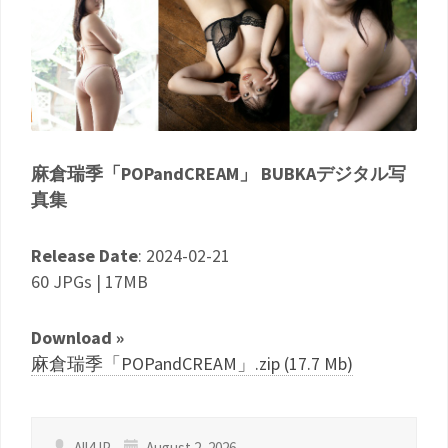
麻倉瑞季「POPandCREAM」 BUBKAデジタル写
真集
Release Date
: 2024-02-21
60 JPGs | 17MB
Download »
麻倉瑞季「POPandCREAM」.zip (17.7 Mb)
All4JP
August 2, 2026