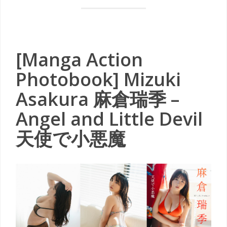
[Manga Action
Photobook] Mizuki
Asakura 麻倉瑞季 –
Angel and Little Devil
天使で小悪魔