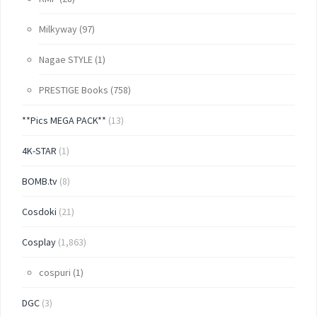
Milkyway
(97)
Nagae STYLE
(1)
PRESTIGE Books
(758)
**Pics MEGA PACK**
(13)
4K-STAR
(1)
BOMB.tv
(8)
Cosdoki
(21)
Cosplay
(1,863)
cospuri
(1)
DGC
(3)