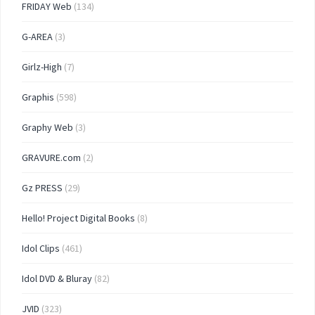
FRIDAY Web
(134)
G-AREA
(3)
Girlz-High
(7)
Graphis
(598)
Graphy Web
(3)
GRAVURE.com
(2)
Gz PRESS
(29)
Hello! Project Digital Books
(8)
Idol Clips
(461)
Idol DVD & Bluray
(82)
JVID
(323)