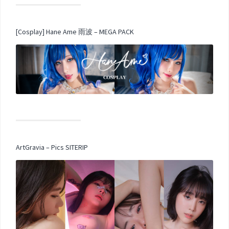
[Cosplay] Hane Ame 雨波 – MEGA PACK
ArtGravia – Pics SITERIP