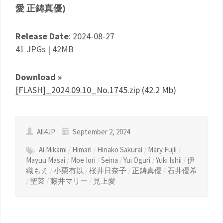
愛 正鋳真優)
Release Date
: 2024-08-27
41 JPGs | 42MB
Download »
[FLASH]_2024.09.10_No.1745.zip (42.2 Mb)
All4JP
September 2, 2024
Ai Mikami
/
Himari
/
Hinako Sakurai
/
Mary Fujii
/
Mayuu Masai
/
Moe Iori
/
Seina
/
Yui Oguri
/
Yuki Ishii
/
伊
織もえ
/
小栗有以
/
桜井日奈子
/
正鋳真優
/
石井優希
/
聖菜
/
藤井マリー
/
見上愛