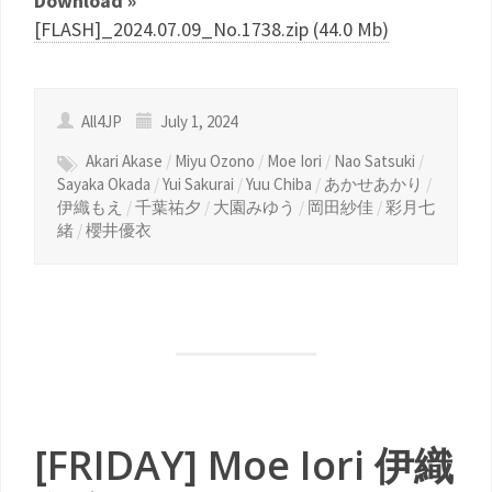
Download »
[FLASH]_2024.07.09_No.1738.zip (44.0 Mb)
All4JP
July 1, 2024
Akari Akase
/
Miyu Ozono
/
Moe Iori
/
Nao Satsuki
/
Sayaka Okada
/
Yui Sakurai
/
Yuu Chiba
/
あかせあかり
/
伊織もえ
/
千葉祐夕
/
大園みゆう
/
岡田紗佳
/
彩月七
緒
/
櫻井優衣
[FRIDAY] Moe Iori 伊織