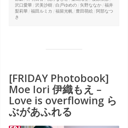
沢口愛華
/
沢美沙樹
/
白戸ゆめの
/
矢野ななか
/
福井
梨莉華
/
福田ルミカ
/
福留光帆
/
豊田萌絵
/
阿部なつ
き
[FRIDAY Photobook]
Moe Iori 伊織もえ –
Love is overflowing ら
ぶがあふれる