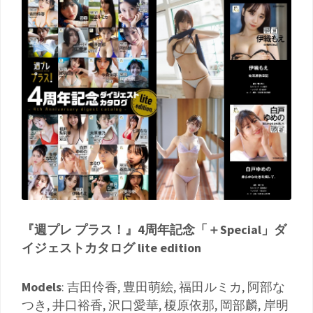
『週プレ プラス！』4周年記念「＋Special」ダ
イジェストカタログ lite edition
Models
: 吉田伶香, 豊田萌絵, 福田ルミカ, 阿部な
つき, 井口裕香, 沢口愛華, 榎原依那, 岡部麟, 岸明