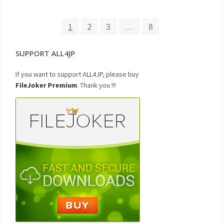
1
2
3
…
8
SUPPORT ALL4JP
If you want to support ALL4JP, please buy
FileJoker Premium
. Thank you !!!