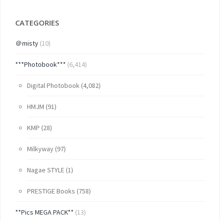
CATEGORIES
＠misty
(10)
***Photobook***
(6,414)
Digital Photobook
(4,082)
HMJM
(91)
KMP
(28)
Milkyway
(97)
Nagae STYLE
(1)
PRESTIGE Books
(758)
**Pics MEGA PACK**
(13)