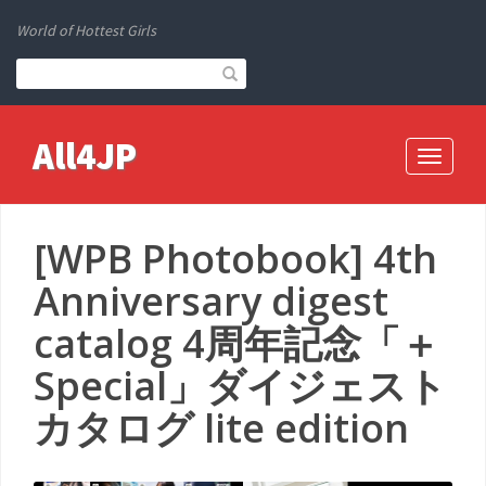
World of Hottest Girls
All4JP
Toggle
navigati
[WPB Photobook] 4th
Anniversary digest
catalog 4周年記念「＋
Special」ダイジェスト
カタログ lite edition