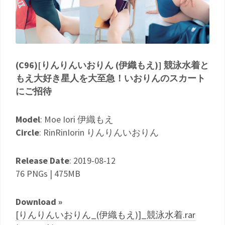
(C96)[りんりんいおりん (伊織もえ)] 競泳水着と
もえ大好き星人を大至急！いおりんのスカート
にご招待
Model
: Moe Iori 伊織もえ
Circle
: RinRinIorin りんりんいおりん
Release Date
: 2019-08-12
76 PNGs | 475MB
Download »
[りんりんいおりん_(伊織もえ)]_競泳水着.rar