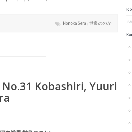
Ido
JVI
Nonoka Sera
/
世良ののか
Ko
No.31 Kobashiri, Yuuri
ra