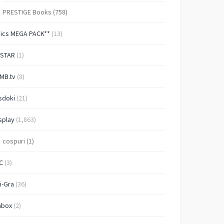
PRESTIGE Books
(758)
Pics MEGA PACK**
(13)
-STAR
(1)
MB.tv
(8)
sdoki
(21)
splay
(1,863)
cospuri
(1)
C
(3)
i-Gra
(36)
nbox
(2)