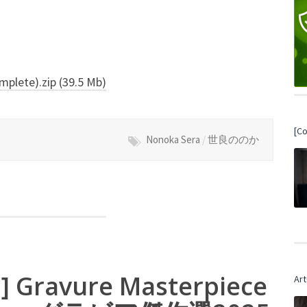
.zip (39.5 Mb)
[C
Nonoka Sera
/
世良ののか
] Gravure Masterpiece
Art