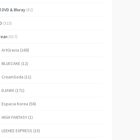
l DVD & Bluray
(82)
D
(323)
rean
(617)
ArtGravia
(160)
BLUECAKE
(12)
CreamSoda
(11)
DJAWA
(171)
Espacia Korea
(56)
HIGH FANTASY
(1)
LEEHEE EXPRESS
(15)