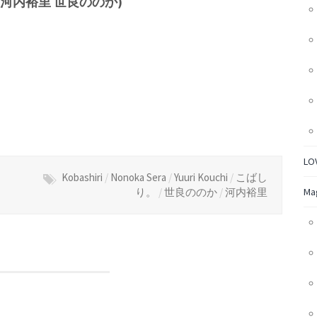
。 河内裕里 世良ののか)
LO
Kobashiri
/
Nonoka Sera
/
Yuuri Kouchi
/
こばし
Ma
り。
/
世良ののか
/
河内裕里