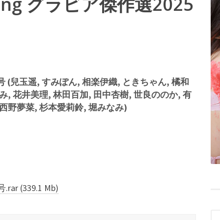
Spring グラビア傑作選2025
 (兒玉遥, すみぽん, 相楽伊織, ときちゃん, 橘和
み, 花井美理, 林田百加, 田中杏樹, 世良ののか, 有
 西野夢菜, 杉本愛莉鈴, 堀みなみ)
 (339.1 Mb)