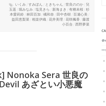
いくみ
/
すみぽん
/
ときちゃん
/
世良ののか
/
兒
玉遥
/
堀みなみ
/
塩見きら
/
新海まき
/
有栖未桜
/
杉
本愛莉鈴
/
林田百加
/
橘和奈
/
田中杏樹
/
百瀬心美
/
益田恵梨菜
/
相楽伊織
/
花井美理
/
花咲楓香
/
藤渡
小百合
/
西野夢菜
CA
＠m
**
ok] Nonoka Sera 世良の
tle Devil あざとい小悪魔