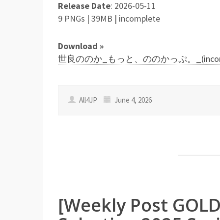
Release Date
: 2026-05-11
9 PNGs | 39MB | incomplete
Download »
世良ののか_もっと、ののかっぷ。_(incomplete)
All4JP
June 4, 2026
[Weekly Post GOLD