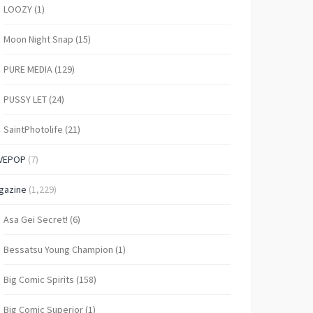
LOOZY
(1)
Moon Night Snap
(15)
PURE MEDIA
(129)
PUSSY LET
(24)
SaintPhotolife
(21)
VEPOP
(7)
gazine
(1,229)
Asa Gei Secret!
(6)
Bessatsu Young Champion
(1)
Big Comic Spirits
(158)
Big Comic Superior
(1)