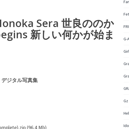
Fan
Fet
] Nonoka Sera 世良ののか
FR
g begins 新しい何かが始ま
G-
Gir
Gr
Gr
！デジタル写真集
GR
Gz
Hel
Ido
).zip (96.4 Mb)