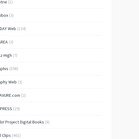
trie
(1)
ibox
(3)
IDAY Web
(134)
AREA
(3)
lz-High
(7)
aphis
(598)
aphy Web
(3)
AVURE.com
(2)
 PRESS
(29)
lo! Project Digital Books
(8)
l Clips
(461)