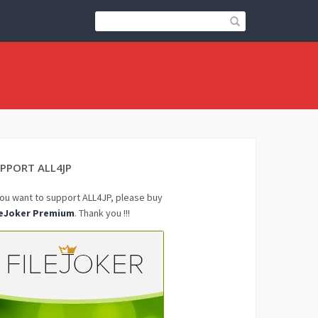
PPORT ALL4JP
you want to support ALL4JP, please buy
leJoker Premium
. Thank you !!!