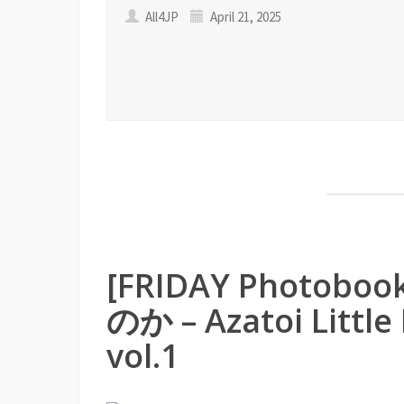
All4JP
April 21, 2025
[FRIDAY Photobo
のか – Azatoi Lit
vol.1