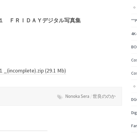
１ ＦＲＩＤＡＹデジタル写真集
**
4K
BO
Co
lete).zip (29.1 Mb)
Co
Nonoka Sera
/
世良ののか
DG
Dig
Fa