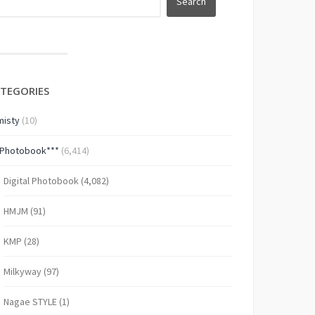
TEGORIES
isty
(10)
*Photobook***
(6,414)
Digital Photobook
(4,082)
HMJM
(91)
KMP
(28)
Milkyway
(97)
Nagae STYLE
(1)