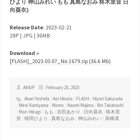
ひより 神山みれい もも 真島なおみ 柊木里音 日
向葵衣)
Release Date
: 2023-02-21
28P | JPG | 36MB
Download »
[FLASH]_2023.03.07_No.1679.zip (36.6 Mb)
All4JP
February 25, 2023
Akari Yoshida
/
Aoi Hinata
/
FLASH
/
Hiyori Sakurada
/
Mirei Kamiyama
/
Momo
/
Naomi Majima
/
Rin Takahashi
/
Rion Hiiragi
/
もも
/
吉田あかり
/
日向葵衣
/
柊木里
音
/
桜田ひより
/
真島なおみ
/
神山みれい
/
高橋凛