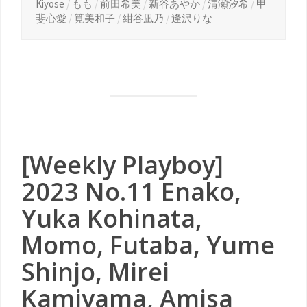
Kiyose
/
もも
/
前田希美
/
新谷あやか
/
清瀬汐希
/
甲
斐心愛
/
筧美和子
/
紺谷凪乃
/
逢沢りな
[Weekly Playboy]
2023 No.11 Enako,
Yuka Kohinata,
Momo, Futaba, Yume
Shinjo, Mirei
Kamiyama, Amisa