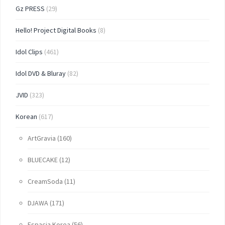
Gz PRESS
(29)
Hello! Project Digital Books
(8)
Idol Clips
(461)
Idol DVD & Bluray
(82)
JVID
(323)
Korean
(617)
ArtGravia
(160)
BLUECAKE
(12)
CreamSoda
(11)
DJAWA
(171)
Espacia Korea
(56)