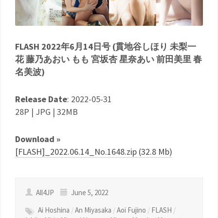
FLASH 2022年6月14日号 (貫地谷しほり 未梨一
花 藤乃あおい もも 宮坂杏 星奈あい 前田美里 春
名美波)
Release Date
: 2022-05-31
28P | JPG | 32MB
Download »
[FLASH]_2022.06.14_No.1648.zip (32.8 Mb)
All4JP
June 5, 2022
Ai Hoshina
/
An Miyasaka
/
Aoi Fujino
/
FLASH
/