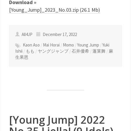
Download »
[Young_Jump]_2023_No.03.zip (26.1 Mb)
All4JP
December 17, 2022
Kaon Aso
/
Mai Horai
/
Momo
/
Young Jump
/
Yuki
Ishii
/
もも
/
ヤングジャンプ
/
石井優希
/
蓬莱舞
/
麻
生果恩
[Young Jump] 2022