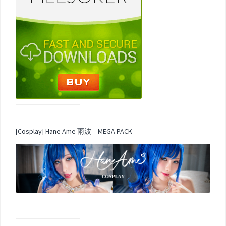
[Cosplay] Hane Ame 雨波 – MEGA PACK