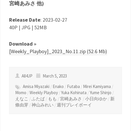
宮崎あみさ 他)
Release Date
: 2023-02-27
40P | JPG | 52MB
Download »
[Weekly_Playboy]_2023_No.11.zip (52.6 Mb)
All4JP
March 5, 2023
Amisa Miyazaki
/
Enako
/
Futaba
/
Mirei Kamiyama
/
Momo
/
Weekly Playboy
/
Yuka Kohinata
/
Yume Shinjo
/
えなこ
/
ふたば
/
もも
/
宮崎あみさ
/
小日向ゆか
/
新
條由芽
/
神山みれい
/
週刊プレイボーイ