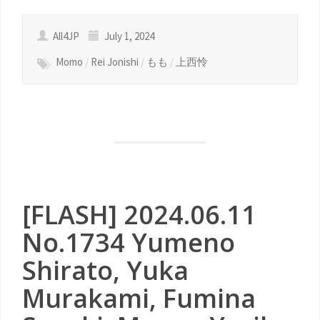
All4JP
July 1, 2024
Momo
/
Rei Jonishi
/
もも
/
上西怜
[FLASH] 2024.06.11
No.1734 Yumeno
Shirato, Yuka
Murakami, Fumina