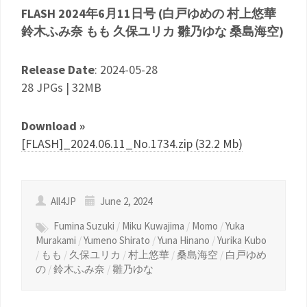
FLASH 2024年6月11日号 (白戸ゆめの 村上悠華
鈴木ふみ奈 もも 久保ユリカ 雛乃ゆな 桑島海空)
Release Date
: 2024-05-28
28 JPGs | 32MB
Download »
[FLASH]_2024.06.11_No.1734.zip (32.2 Mb)
All4JP
June 2, 2024
Fumina Suzuki
/
Miku Kuwajima
/
Momo
/
Yuka
Murakami
/
Yumeno Shirato
/
Yuna Hinano
/
Yurika Kubo
/
もも
/
久保ユリカ
/
村上悠華
/
桑島海空
/
白戸ゆめ
の
/
鈴木ふみ奈
/
雛乃ゆな