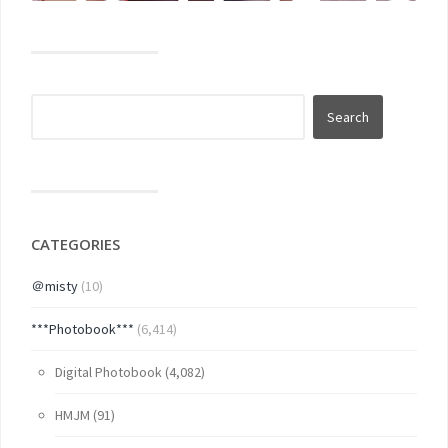
CATEGORIES
＠misty
(10)
***Photobook***
(6,414)
Digital Photobook
(4,082)
HMJM
(91)