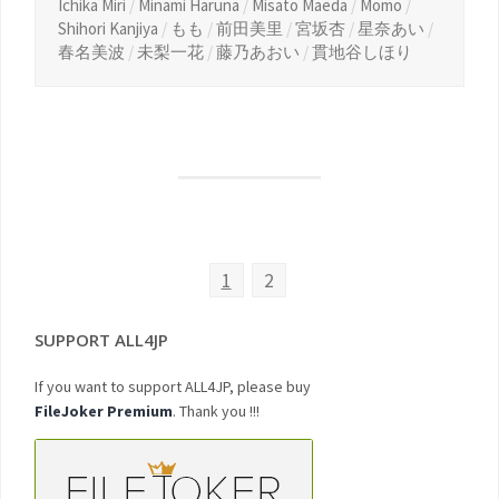
Ichika Miri
/
Minami Haruna
/
Misato Maeda
/
Momo
/
Shihori Kanjiya
/
もも
/
前田美里
/
宮坂杏
/
星奈あい
/
春名美波
/
未梨一花
/
藤乃あおい
/
貫地谷しほり
1
2
SUPPORT ALL4JP
If you want to support ALL4JP, please buy
FileJoker Premium
. Thank you !!!