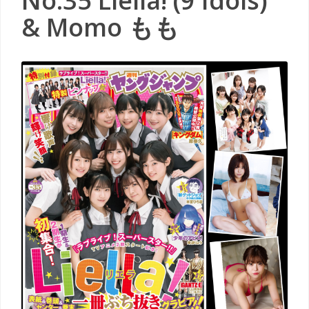
No.35 Liella! (9 Idols)
& Momo もも