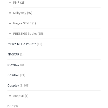
KMP
(28)
Milkyway
(97)
Nagae STYLE
(1)
PRESTIGE Books
(758)
**Pics MEGA PACK**
(13)
4K-STAR
(1)
BOMB.tv
(8)
Cosdoki
(21)
Cosplay
(1,863)
cospuri
(1)
DGC
(3)