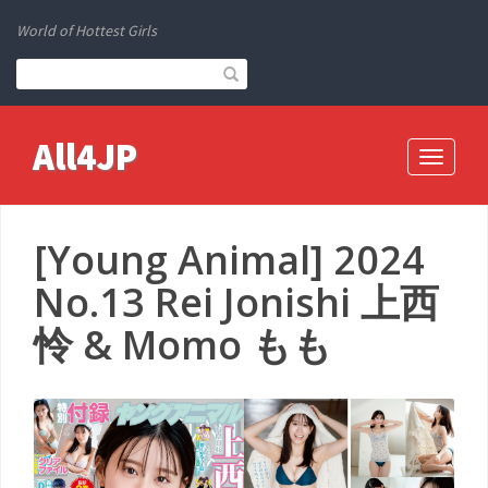
World of Hottest Girls
All4JP
Toggle
navigati
[Young Animal] 2024
No.13 Rei Jonishi 上西
怜 & Momo もも