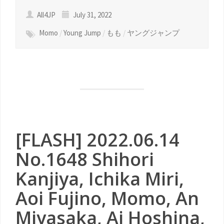
All4JP
July 31, 2022
Momo
/
Young Jump
/
もも
/
ヤングジャンプ
[FLASH] 2022.06.14
No.1648 Shihori
Kanjiya, Ichika Miri,
Aoi Fujino, Momo, An
Miyasaka, Ai Hoshina,