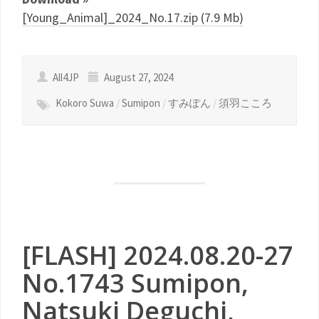
[Young_Animal]_2024_No.17.zip (7.9 Mb)
All4JP
August 27, 2024
Kokoro Suwa
/
Sumipon
/
すみぽん
/
須羽こころ
[FLASH] 2024.08.20-27
No.1743 Sumipon,
Natsuki Deguchi,