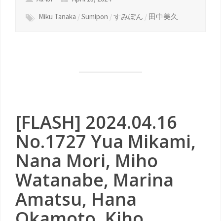
Miku Tanaka
/
Sumipon
/
すみぽん
/
田中美久
[FLASH] 2024.04.16
No.1727 Yua Mikami,
Nana Mori, Miho
Watanabe, Marina
Amatsu, Hana
Okamoto, Kiho