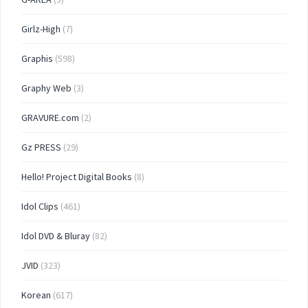
Girlz-High
(7)
Graphis
(598)
Graphy Web
(3)
GRAVURE.com
(2)
Gz PRESS
(29)
Hello! Project Digital Books
(8)
Idol Clips
(461)
Idol DVD & Bluray
(82)
JVID
(323)
Korean
(617)