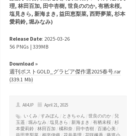
理, 林田百加, 田中杏樹, 世良ののか, 有栖未桜,
塩見きら, 新海まき, 益田恵梨菜, 西野夢菜, 杉本
愛莉鈴, 堀みなみ)
Release Date
: 2025-03-26
56 PNGs | 339MB
Download »
週刊ポストGOLD_グラビア傑作選2025春号.rar
(339.1 Mb)
All4JP
April 21, 2025
いくみ
/
すみぽん
/
ときちゃん
/
世良ののか
/
兒
玉遥
/
堀みなみ
/
塩見きら
/
新海まき
/
有栖未桜
/
杉
本愛莉鈴
/
林田百加
/
橘和奈
/
田中杏樹
/
百瀬心美
/
益田恵梨菜
/
相楽伊織
/
花井美理
/
花咲楓香
/
藤渡小