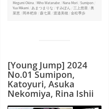
Megumi Okina
/
Miho Watanabe
/
Nana Mori
/
Sumipon
/
Yua Mikami
/
あまつまりな
/
すみぽん
/
三上悠亜
/
奥
菜恵
/
岡本杷奈
/
森七菜
/
渡邉美穂
/
金松季歩
[Young Jump] 2024
No.01 Sumipon,
Katoyuri, Asuka
Nekomiya, Rina Ishii