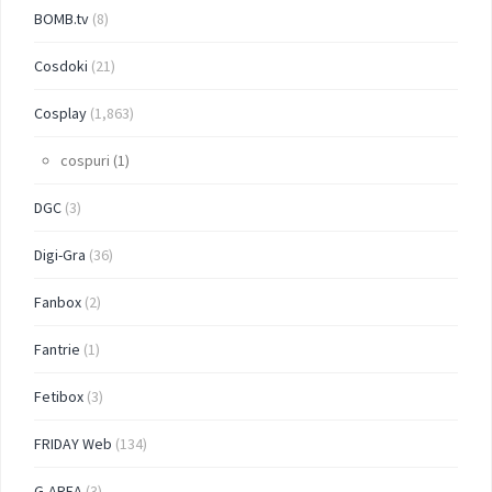
BOMB.tv
(8)
Cosdoki
(21)
Cosplay
(1,863)
cospuri
(1)
DGC
(3)
Digi-Gra
(36)
Fanbox
(2)
Fantrie
(1)
Fetibox
(3)
FRIDAY Web
(134)
G-AREA
(3)