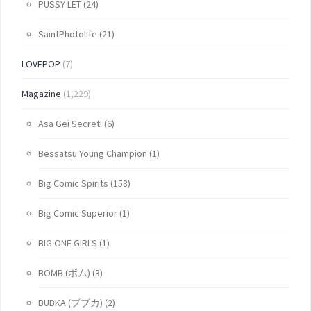
PUSSY LET
(24)
SaintPhotolife
(21)
LOVEPOP
(7)
Magazine
(1,229)
Asa Gei Secret!
(6)
Bessatsu Young Champion
(1)
Big Comic Spirits
(158)
Big Comic Superior
(1)
BIG ONE GIRLS
(1)
BOMB (ボム)
(3)
BUBKA (ブブカ)
(2)