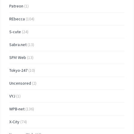
Patreon
(1)
REbecca
(104)
S-cute
(24)
Sabra.net
(13)
SPA! Web
(13)
Tokyo-247
(10)
Uncensored
(2)
VYJ
(1)
WPB-net
(136)
X-City
(74)