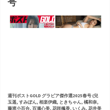
号
週刊ポストGOLD グラビア傑作選2025春号 (兒
玉遥, すみぽん, 相楽伊織, ときちゃん, 橘和奈,
藤渡小百合, 百瀬心美, 花咲楓香, いくみ, 花井美