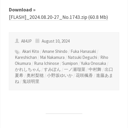
Download »
[FLASH]_2024.08.20-27_No.1743.zip (60.8 Mb)
All4JP
August 10, 2024
Akari Kito
/
Amane Shindo
/
Fuka Hanasaki
/
Kareshichan
/
Mai Nakamura
/
Natsuki Deguchi
/
Riho
Okumura
/
Runa Ichinose
/
Sumipon
/
Yuika Onosaka
/
かれしちゃん
/
すみぽん
/
一ノ瀬瑠菜
/
中村舞
/
出口
夏希
/
奥村梨穂
/
小野坂ゆいか
/
花咲楓香
/
進藤あま
ね
/
鬼頭明里