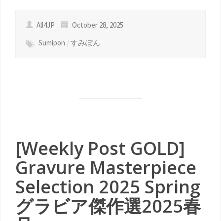
All4JP
October 28, 2025
Sumipon
/
すみぽん
[Weekly Post GOLD]
Gravure Masterpiece
Selection 2025 Spring
グラビア傑作選2025春