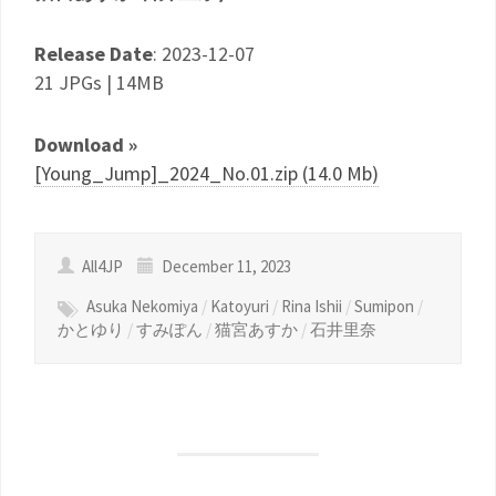
Release Date
: 2023-12-07
21 JPGs | 14MB
Download »
[Young_Jump]_2024_No.01.zip (14.0 Mb)
All4JP
December 11, 2023
Asuka Nekomiya
/
Katoyuri
/
Rina Ishii
/
Sumipon
/
かとゆり
/
すみぽん
/
猫宮あすか
/
石井里奈