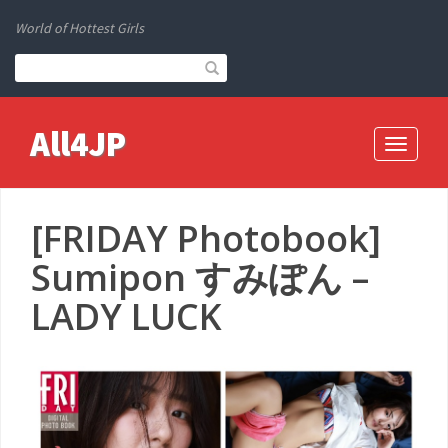
World of Hottest Girls
All4JP
Toggle
navigati
[FRIDAY Photobook]
Sumipon すみぽん –
LADY LUCK