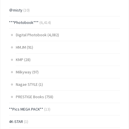
＠misty
(10)
***Photobook***
(6,414)
Digital Photobook
(4,082)
HMJM
(91)
KMP
(28)
Milkyway
(97)
Nagae STYLE
(1)
PRESTIGE Books
(758)
**Pics MEGA PACK**
(13)
4K-STAR
(1)